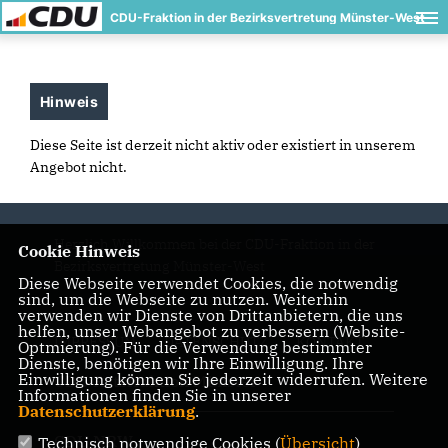
CDU-Fraktion in der Bezirksvertretung Münster-West
Hinweis
Diese Seite ist derzeit nicht aktiv oder existiert in unserem
Angebot nicht.
Herzlich Willkommen bei der CDU-Fraktion in der
Cookie Hinweis
Bezirksvertretung Münster-West
Diese Webseite verwendet Cookies, die notwendig
sind, um die Webseite zu nutzen. Weiterhin
verwenden wir Dienste von Drittanbietern, die uns
helfen, unser Webangebot zu verbessern (Website-
IMPRESSUM
DATENSCHUTZ
KONTAKT
Optmierung). Für die Verwendung bestimmter
Dienste, benötigen wir Ihre Einwilligung. Ihre
Einwilligung können Sie jederzeit widerrufen. Weitere
CDU Ratsfraktion Münster
Informationen finden Sie in unserer
Datenschutzerklärung
.
CDU NRW
Technisch notwendige Cookies (
Übersicht
)