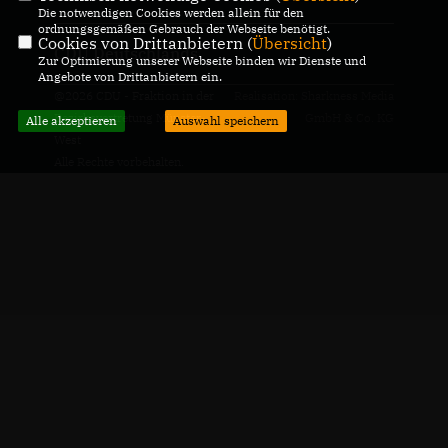
Die notwendigen Cookies werden allein für den
ordnungsgemäßen Gebrauch der Webseite benötigt.
Cookies von Drittanbietern (
Übersicht
)
CDU Deutschlands
Zur Optimierung unserer Webseite binden wir Dienste und
Angebote von Drittanbietern ein.
@2026 CDU - Fraktion in der
Realisation: Sharkness Media
Bezirksvertretung Münster-
GmbH & Co. KG
Alle akzeptieren
Auswahl speichern
West
Alle Rechte vorbehalten.